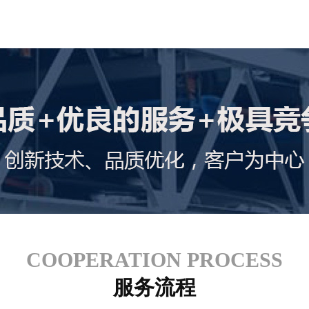
COOPERATION PROCESS
服务流程