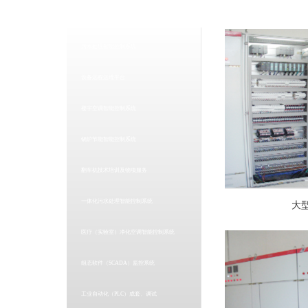
污水处理智能控制系统
设备远程运维平台
楼宇空调智能控制系统
锅炉节能智能控制系统
翻车机技术培训及物项服务
一体化污水处理智能控制系统
大型
医疗（实验室）净化空调智能控制系统
组态软件（SCADA）监控系统
工业自动化（PLC）成套、调试