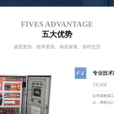
FIVES ADVANTAGE
五大优势
速度更快、效率更高、保质保量、准时交货
专业技术
TEAM
公司现有员工
人，本科3人