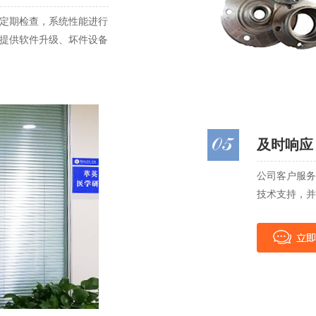
定期检查，系统性能进行
提供软件升级、坏件设备
及时响应
公司客户服务
技术支持，并