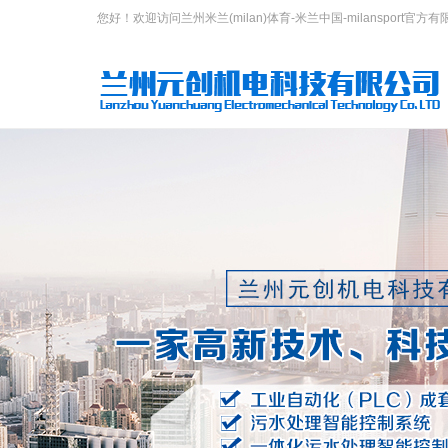
您好！欢迎访问兰州米兰(milan)体育-米兰中国-milansport官方