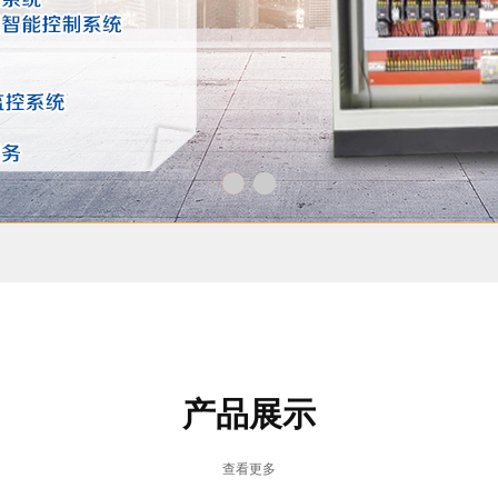
控系统
（PLC）成
套、调试
1
1
2
2
产品展示
查看更多